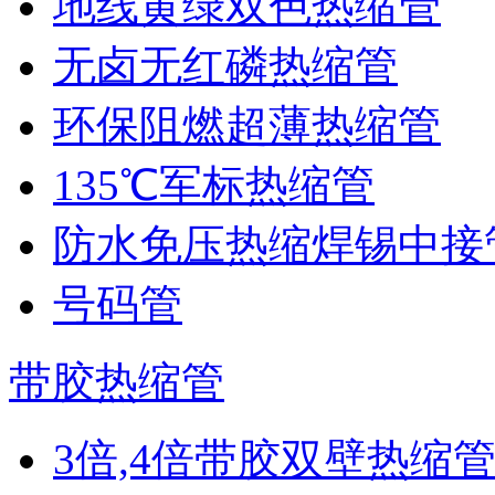
地线黄绿双色热缩管
无卤无红磷热缩管
环保阻燃超薄热缩管
135℃军标热缩管
防水免压热缩焊锡中接
号码管
带胶热缩管
3倍,4倍带胶双壁热缩