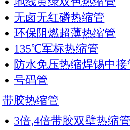
地线黄绿双色热缩管
无卤无红磷热缩管
环保阻燃超薄热缩管
135℃军标热缩管
防水免压热缩焊锡中接
号码管
带胶热缩管
3倍,4倍带胶双壁热缩